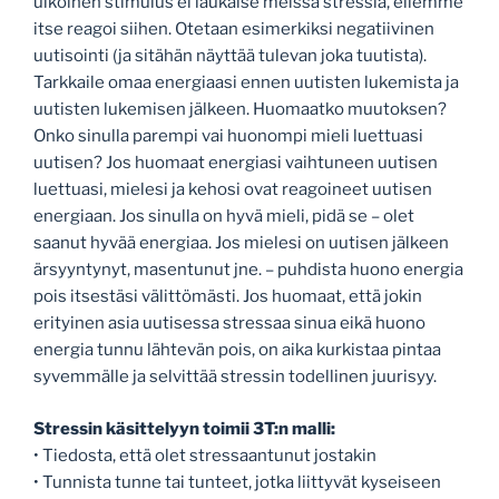
ulkoinen stimulus ei laukaise meissä stressiä, ellemme
itse reagoi siihen. Otetaan esimerkiksi negatiivinen
uutisointi (ja sitähän näyttää tulevan joka tuutista).
Tarkkaile omaa energiaasi ennen uutisten lukemista ja
uutisten lukemisen jälkeen. Huomaatko muutoksen?
Onko sinulla parempi vai huonompi mieli luettuasi
uutisen? Jos huomaat energiasi vaihtuneen uutisen
luettuasi, mielesi ja kehosi ovat reagoineet uutisen
energiaan. Jos sinulla on hyvä mieli, pidä se – olet
saanut hyvää energiaa. Jos mielesi on uutisen jälkeen
ärsyyntynyt, masentunut jne. – puhdista huono energia
pois itsestäsi välittömästi. Jos huomaat, että jokin
erityinen asia uutisessa stressaa sinua eikä huono
energia tunnu lähtevän pois, on aika kurkistaa pintaa
syvemmälle ja selvittää stressin todellinen juurisyy.
Stressin käsittelyyn toimii 3T:n malli:
• Tiedosta, että olet stressaantunut jostakin
• Tunnista tunne tai tunteet, jotka liittyvät kyseiseen