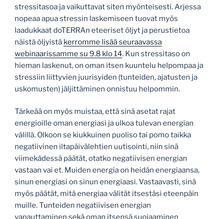
stressitasoa ja vaikuttavat siten myönteisesti. Arjessa
nopeaa apua stressin laskemiseen tuovat myös
laadukkaat doTERRAn eteeriset öljyt ja perustietoa
näistä öljyistä
kerromme lisää seuraavassa
webinaarissamme su 9.8 klo 14
. Kun stressitaso on
hieman laskenut, on oman itsen kuuntelu helpompaa ja
stressiin liittyvien juurisyiden (tunteiden, ajatusten ja
uskomusten) jäljittäminen onnistuu helpommin.
Tärkeää on myös muistaa, että sinä asetat rajat
energioille oman energiasi ja ulkoa tulevan energian
välillä. Olkoon se kiukkuinen puoliso tai pomo taikka
negatiivinen iltapäivälehtien uutisointi, niin sinä
viimekädessä päätät, otatko negatiivisen energian
vastaan vai et. Muiden energia on heidän energiaansa,
sinun energiasi on sinun energiaasi. Vastaavasti, sinä
myös päätät, mitä energiaa välität itsestäsi eteenpäin
muille. Tunteiden negatiivisen energian
vapauttaminen sekä oman itsensä suojaaminen