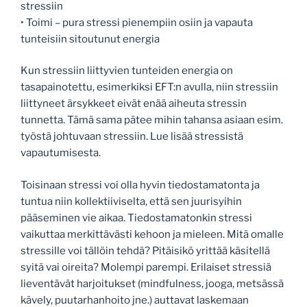
stressiin
• Toimi – pura stressi pienempiin osiin ja vapauta
tunteisiin sitoutunut energia
Kun stressiin liittyvien tunteiden energia on
tasapainotettu, esimerkiksi EFT:n avulla, niin stressiin
liittyneet ärsykkeet eivät enää aiheuta stressin
tunnetta. Tämä sama pätee mihin tahansa asiaan esim.
työstä johtuvaan stressiin. Lue lisää stressistä
vapautumisesta.
Toisinaan stressi voi olla hyvin tiedostamatonta ja
tuntua niin kollektiiviselta, että sen juurisyihin
pääseminen vie aikaa. Tiedostamatonkin stressi
vaikuttaa merkittävästi kehoon ja mieleen. Mitä omalle
stressille voi tällöin tehdä? Pitäisikö yrittää käsitellä
syitä vai oireita? Molempi parempi. Erilaiset stressiä
lieventävät harjoitukset (mindfulness, jooga, metsässä
kävely, puutarhanhoito jne.) auttavat laskemaan