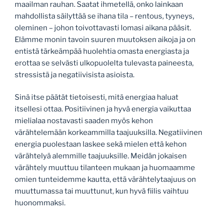
maailman rauhan. Saatat ihmetellä, onko lainkaan
mahdollista säilyttää se ihana tila – rentous, tyyneys,
oleminen – johon toivottavasti lomasi aikana pääsit.
Elämme monin tavoin suuren muutoksen aikoja ja on
entistä tärkeämpää huolehtia omasta energiasta ja
erottaa se selvästi ulkopuolelta tulevasta paineesta,
stressistä ja negatiivisista asioista.
Sinä itse päätät tietoisesti, mitä energiaa haluat
itsellesi ottaa. Positiivinen ja hyvä energia vaikuttaa
mielialaa nostavasti saaden myös kehon
värähtelemään korkeammilla taajuuksilla. Negatiivinen
energia puolestaan laskee sekä mielen että kehon
värähtelyä alemmille taajuuksille. Meidän jokaisen
värähtely muuttuu tilanteen mukaan ja huomaamme
omien tunteidemme kautta, että värähtelytaajuus on
muuttumassa tai muuttunut, kun hyvä fiilis vaihtuu
huonommaksi.