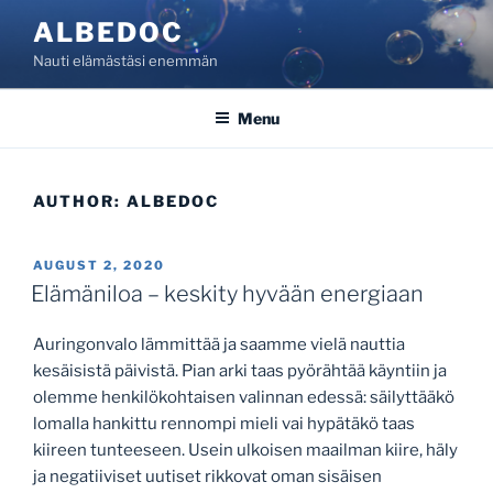
Skip
ALBEDOC
to
Nauti elämästäsi enemmän
content
Menu
AUTHOR:
ALBEDOC
POSTED
AUGUST 2, 2020
ON
Elämäniloa – keskity hyvään energiaan
Auringonvalo lämmittää ja saamme vielä nauttia
kesäisistä päivistä. Pian arki taas pyörähtää käyntiin ja
olemme henkilökohtaisen valinnan edessä: säilyttääkö
lomalla hankittu rennompi mieli vai hypätäkö taas
kiireen tunteeseen. Usein ulkoisen maailman kiire, häly
ja negatiiviset uutiset rikkovat oman sisäisen