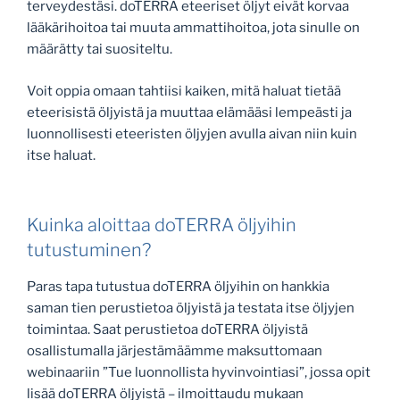
terveydestäsi. doTERRA eteeriset öljyt eivät korvaa
lääkärihoitoa tai muuta ammattihoitoa, jota sinulle on
määrätty tai suositeltu.
Voit oppia omaan tahtiisi kaiken, mitä haluat tietää
eteerisistä öljyistä ja muuttaa elämääsi lempeästi ja
luonnollisesti eteeristen öljyjen avulla aivan niin kuin
itse haluat.
Kuinka aloittaa doTERRA öljyihin
tutustuminen?
Paras tapa tutustua doTERRA öljyihin on hankkia
saman tien perustietoa öljyistä ja testata itse öljyjen
toimintaa. Saat perustietoa doTERRA öljyistä
osallistumalla järjestämäämme maksuttomaan
webinaariin ”Tue luonnollista hyvinvointiasi”, jossa opit
lisää doTERRA öljyistä – ilmoittaudu mukaan