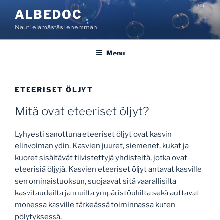
Skip
ALBEDOC
to
Nauti elämästäsi enemmän
content
Menu
ETEERISET ÖLJYT
Mitä ovat eteeriset öljyt?
Lyhyesti sanottuna eteeriset öljyt ovat kasvin
elinvoiman ydin. Kasvien juuret, siemenet, kukat ja
kuoret sisältävät tiivistettyjä yhdisteitä, jotka ovat
eteerisiä öljyjä. Kasvien eteeriset öljyt antavat kasville
sen ominaistuoksun, suojaavat sitä vaarallisilta
kasvitaudeilta ja muilta ympäristöuhilta sekä auttavat
monessa kasville tärkeässä toiminnassa kuten
pölytyksessä.