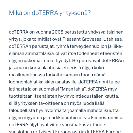
Mikä on doTERRA yrityksenä?
doTERRA on vuonna 2008 perustettu yhdysvaltalainen
yritys, joka toimitilat ovat Pleasant Grovessa, Utahissa.
doTERRAn perustajat, ryhmä terveydenhuollon ja liike-
elämän ammattilaisia, olivat itse todenneet eteeristen
öljyjen uskomattomat hyödyt. He perustivat doTERRAn
jakamaan korkealaatuisia eteerisiä öljyjä koko
maailman kanssa tarkoituksenaan tuoda nämä
luonnonlahjat kaikkien saataville. doTERRA nimi tulee
latinasta ja on suomeksi ”Maan lahja”. doTERRA myy
tuotteitaan itsenäisten hyvinvointiedustajien kautta,
sillä yrityksen tavoitteena on myös luoda lisää
taloudellista hyvinvointia tarjoamalla mahdollisuutta
öljyjen myyntiin ja markkinointiin niistä kiinnostuneille.
doTERRA öljyt ovat viime vuosina kasvattaneet
suosiotaan erityisesti Euroopassa ja doTERRA Europe