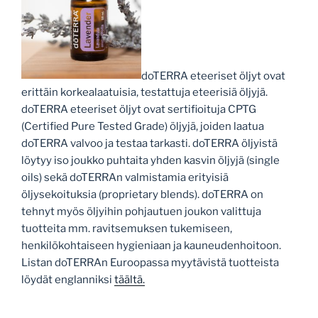
doTERRA eteeriset öljyt ovat
erittäin korkealaatuisia, testattuja eteerisiä öljyjä.
doTERRA eteeriset öljyt ovat sertifioituja CPTG
(Certified Pure Tested Grade) öljyjä, joiden laatua
doTERRA valvoo ja testaa tarkasti. doTERRA öljyistä
löytyy iso joukko puhtaita yhden kasvin öljyjä (single
oils) sekä doTERRAn valmistamia erityisiä
öljysekoituksia (proprietary blends). doTERRA on
tehnyt myös öljyihin pohjautuen joukon valittuja
tuotteita mm. ravitsemuksen tukemiseen,
henkilökohtaiseen hygieniaan ja kauneudenhoitoon.
Listan doTERRAn Euroopassa myytävistä tuotteista
löydät englanniksi
täältä.