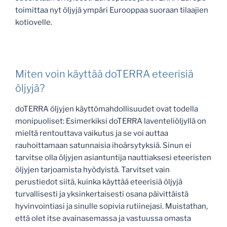
toimittaa nyt öljyjä ympäri Eurooppaa suoraan tilaajien
kotiovelle.
Miten voin käyttää doTERRA eteerisiä
öljyjä?
doTERRA öljyjen käyttömahdollisuudet ovat todella
monipuoliset: Esimerkiksi doTERRA laventeliöljyllä on
mieltä rentouttava vaikutus ja se voi auttaa
rauhoittamaan satunnaisia ihoärsytyksiä. Sinun ei
tarvitse olla öljyjen asiantuntija nauttiaksesi eteeristen
öljyjen tarjoamista hyödyistä. Tarvitset vain
perustiedot siitä, kuinka käyttää eteerisiä öljyjä
turvallisesti ja yksinkertaisesti osana päivittäistä
hyvinvointiasi ja sinulle sopivia rutiinejasi. Muistathan,
että olet itse avainasemassa ja vastuussa omasta